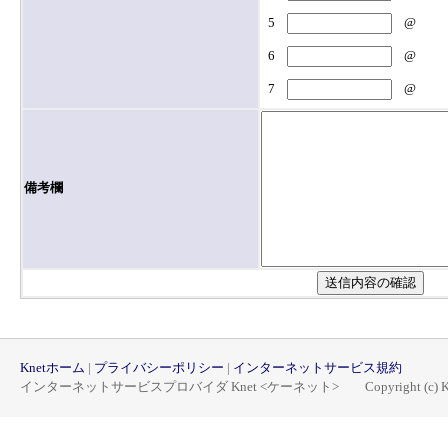
10MBを超えるものは受信できません。
5
@
（４）すべての迷惑メールの検知を保証
6
@
ん。また、当社が指定するメールサーバ
は、迷惑メール検知の対象になりません
7
@
（５）本サービスの利用、およびそれに
して、弊社はいかなる責任も負いかねま
賠償も行いません。
備考欄
第３条 （契約の変更）
１．当社は、本規定を任意に何ら予告な
ものとし、契約者は、変更後の規定に従
変更は、当社の定めた手段を通じて随時
ます。
Knetホーム
|
プライバシーポリシー
|
インターネットサービス規約
インターネットサービスプロバイダ Knet <ケーネット> Copyright (c) Knet, All 
第４条（契約の単位）