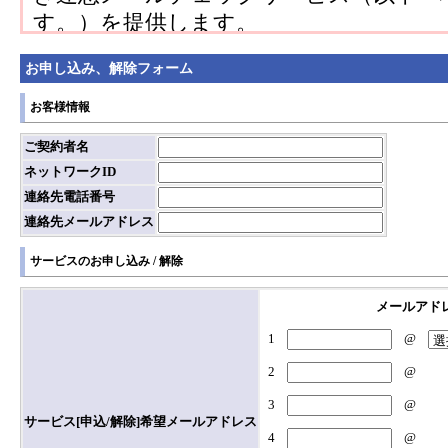
す。）を提供します。
２．この迷惑メールチェックサービス個
お申し込み、解除フォーム
る個別規定として本サービスの利用条件
３．迷惑メールチェックサービス個別規
お客様情報
いては、約款に定める規定が適用される
ご契約者名
ネットワークID
連絡先電話番号
第２条（契約の内容）
連絡先メールアドレス
本規定において、契約者は次の各号を承
（１）本サービスは、受信メールサーバ
サービスのお申し込み / 解除
当社独自の判定ルールおよびアカウント
メールアド
ルにより迷惑メールを判断し、判定結果
します。
1
@
（２）迷惑メール判定ルールは、特別な
2
@
ん。
3
@
（３）一通あたりのメール容量（添付フ
サービス[申込/解除]希望メールアドレス
4
@